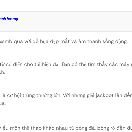
ố ảnh hưởng
i xsmb qua với đồ họa đẹp mắt và âm thanh sống động.
ừ cổ điển cho tới hiện đại. Bạn có thể tìm thấy các máy 
ch.
à cơ hội trúng thưởng lớn. Với những giải jackpot lên đế
ua.
hiều môn thể thao khác nhau từ bóng đá, bóng rổ đến đu