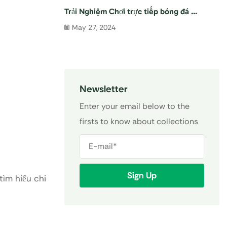
Trải Nghiệm Chơi trực tiếp bóng đá ...
May 27, 2024
Newsletter
Enter your email below to the
firsts to know about collections
ìm hiểu chi