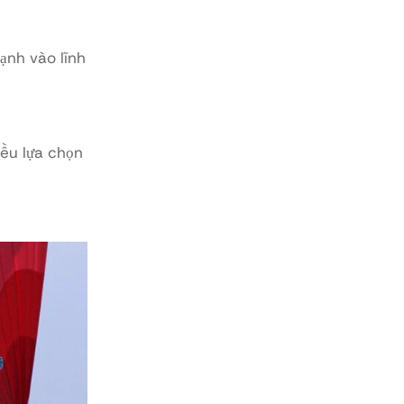
ạnh vào lĩnh
ều lựa chọn