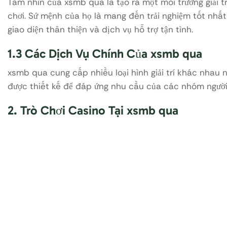
Tầm nhìn của xsmb qua là tạo ra một môi trường giải tr
chơi. Sứ mệnh của họ là mang đến trải nghiệm tốt nhất
giao diện thân thiện và dịch vụ hỗ trợ tận tình.
1.3 Các Dịch Vụ Chính Của xsmb qua
xsmb qua cung cấp nhiều loại hình giải trí khác nhau 
được thiết kế để đáp ứng nhu cầu của các nhóm người 
2. Trò Chơi Casino Tại xsmb qua