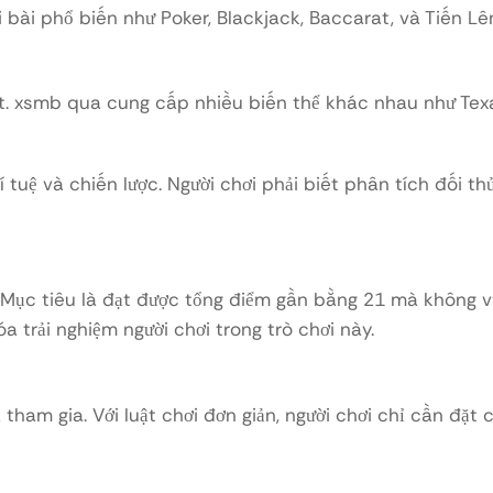
i bài phổ biến như Poker, Blackjack, Baccarat, và Tiến Lê
ất. xsmb qua cung cấp nhiều biến thể khác nhau như Tex
tuệ và chiến lược. Người chơi phải biết phân tích đối th
h. Mục tiêu là đạt được tổng điểm gần bằng 21 mà không 
a trải nghiệm người chơi trong trò chơi này.
tham gia. Với luật chơi đơn giản, người chơi chỉ cần đặt 