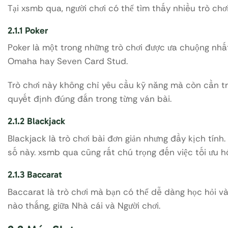
Tại xsmb qua, người chơi có thể tìm thấy nhiều trò chơ
2.1.1 Poker
Poker là một trong những trò chơi được ưa chuộng nh
Omaha hay Seven Card Stud.
Trò chơi này không chỉ yêu cầu kỹ năng mà còn cần trí 
quyết định đúng đắn trong từng ván bài.
2.1.2 Blackjack
Blackjack là trò chơi bài đơn giản nhưng đầy kịch tín
số này. xsmb qua cũng rất chú trọng đến việc tối ưu hó
2.1.3 Baccarat
Baccarat là trò chơi mà bạn có thể dễ dàng học hỏi và 
nào thắng, giữa Nhà cái và Người chơi.