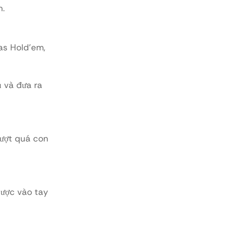
n.
as Hold’em,
ủ và đưa ra
vượt quá con
cược vào tay