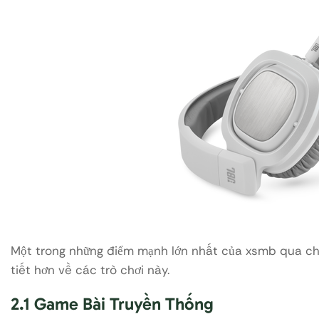
Một trong những điểm mạnh lớn nhất của xsmb qua chín
tiết hơn về các trò chơi này.
2.1 Game Bài Truyền Thống