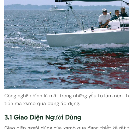
Công nghệ chính là một trong những yếu tố làm nên t
tiến mà xsmb qua đang áp dụng.
3.1 Giao Diện Người Dùng
Giao diện người dùng của xsmb qua được thiết kế rất t